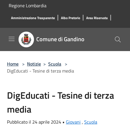
Salta al contenuto principale
Regione Lombardia
|
|
|
Amministrazione Trasparente
Albo Pretorio
Area Riservata
Comune di Gandino
Home
>
Notizie
>
Scuola
>
DigEducati - Tesine di terza media
DigEducati - Tesine di terza
media
Pubblicato il 24 aprile 2024 •
Giovani
,
Scuola