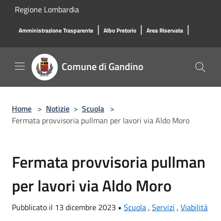
Salta al contenuto principale
Regione Lombardia
|
|
|
Amministrazione Trasparente
Albo Pretorio
Area Riservata
Comune di Gandino
Home
>
Notizie
>
Scuola
>
Fermata provvisoria pullman per lavori via Aldo Moro
Fermata provvisoria pullman
per lavori via Aldo Moro
Pubblicato il 13 dicembre 2023 •
Scuola
,
Servizi
,
Viabilità