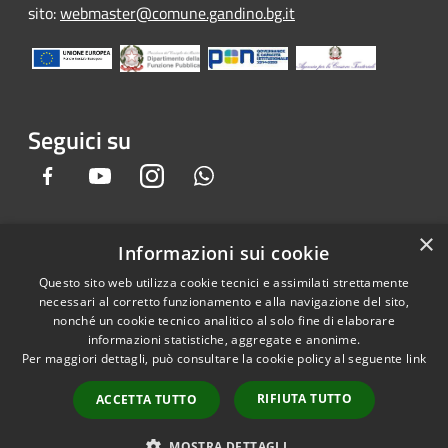
sito:
webmaster@comune.gandino.bg.it
Seguici su
Facebook
Youtube
Instagram
Whatsapp
×
Informazioni sui cookie
RSS
Copyright © 2026 • Comune di
Questo sito web utilizza cookie tecnici e assimilati strettamente
Accessibilità
Gandino • Powered by
necessari al corretto funzionamento e alla navigazione del sito,
Privacy
Municipium
Accesso
•
nonché un cookie tecnico analitico al solo fine di elaborare
informazioni statistiche, aggregate e anonime.
Cookie
redazione
Per maggiori dettagli, può consultare la cookie policy al seguente
link
Mappa del sito
Credits
RIFIUTA TUTTO
ACCETTA TUTTO
Dichiarazione e Feedback
accessibilità sito e app
MOSTRA DETTAGLI