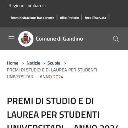
Salta al contenuto principale
Regione Lombardia
|
|
|
Amministrazione Trasparente
Albo Pretorio
Area Riservata
Comune di Gandino
Home
>
Notizie
>
Scuola
>
PREMI DI STUDIO E DI LAUREA PER STUDENTI
UNIVERSITARI – ANNO 2024
PREMI DI STUDIO E DI
LAUREA PER STUDENTI