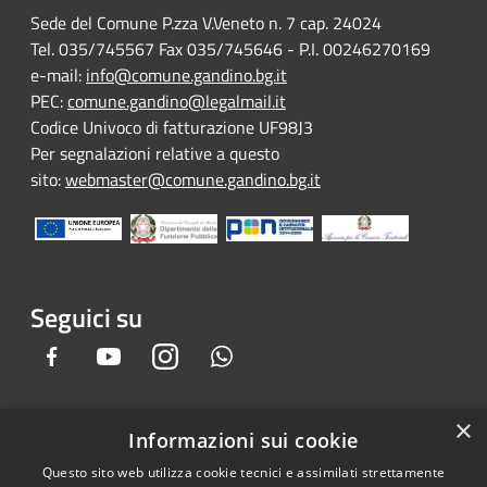
Sede del Comune P.zza V.Veneto n. 7 cap. 24024
Tel. 035/745567 Fax 035/745646 - P.I. 00246270169
e-mail:
info@comune.gandino.bg.it
PEC:
comune.gandino@legalmail.it
Codice Univoco di fatturazione UF98J3
Per segnalazioni relative a questo
sito:
webmaster@comune.gandino.bg.it
Seguici su
Facebook
Youtube
Instagram
Whatsapp
×
Informazioni sui cookie
RSS
Copyright © 2026 • Comune di
Questo sito web utilizza cookie tecnici e assimilati strettamente
Accessibilità
Gandino • Powered by