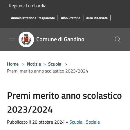
Salta al contenuto principale
Regione Lombardia
|
|
|
Amministrazione Trasparente
Albo Pretorio
Area Riservata
Comune di Gandino
Home
>
Notizie
>
Scuola
>
Premi merito anno scolastico 2023/2024
Premi merito anno scolastico
2023/2024
Pubblicato il 28 ottobre 2024 •
Scuola
,
Sociale