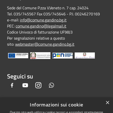
Sede del Comune P.zza V.Veneto n. 7 cap. 24024
Tel. 035/745567 Fax 035/745646 - P.I. 00246270169
e-mail:
info@comune.gandino.bg.it
PEC:
comune.gandino@legalmail.it
Codice Univoco di fatturazione UF98J3
Per segnalazioni relative a questo
sito:
webmaster@comune.gandino.bg.it
Seguici su
Facebook
Youtube
Instagram
Whatsapp
×
Informazioni sui cookie
RSS
Copyright © 2026 • Comune di
Questo sito web utilizza cookie tecnici e assimilati strettamente