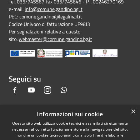
Tel. 035/745567 Fax 035/745646 - P.I. 00246270169
e-mail:
info@comune.gandino.bg.it
PEC:
comune.gandino@legalmail.it
Codice Univoco di fatturazione UF98J3
Per segnalazioni relative a questo
sito:
webmaster@comune.gandino.bg.it
Seguici su
Facebook
Youtube
Instagram
Whatsapp
×
Informazioni sui cookie
RSS
Copyright © 2026 • Comune di
Questo sito web utilizza cookie tecnici e assimilati strettamente
Accessibilità
Gandino • Powered by
necessari al corretto funzionamento e alla navigazione del sito,
Privacy
Municipium
Accesso
•
nonché un cookie tecnico analitico al solo fine di elaborare