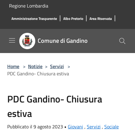
Salta al contenuto principale
Regione Lombardia
|
|
|
Amministrazione Trasparente
Albo Pretorio
Area Riservata
Comune di Gandino
Home
>
Notizie
>
Servizi
>
PDC Gandino- Chiusura estiva
PDC Gandino- Chiusura
estiva
Pubblicato il 9 agosto 2023 •
Giovani
,
Servizi
,
Sociale