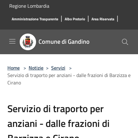
Salta al contenuto principale
Regione Lombardia
|
|
|
Amministrazione Trasparente
Albo Pretorio
Area Riservata
Comune di Gandino
Home
>
Notizie
>
Servizi
>
Servizio di traporto per anziani - dalle frazioni di Barzizza e
Cirano
Servizio di traporto per
anziani - dalle frazioni di