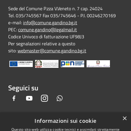
Sede del Comune P.zza V.Veneto n. 7 cap. 24024
Tel. 035/745567 Fax 035/745646 - P.I. 00246270169
e-mail:
info@comune.gandino.bg.it
PEC:
comune.gandino@legalmail.it
Codice Univoco di fatturazione UF98J3
Per segnalazioni relative a questo
sito:
webmaster@comune.gandino.bg.it
Seguici su
Facebook
Youtube
Instagram
Whatsapp
×
Informazioni sui cookie
RSS
Copyright © 2026 • Comune di
Questo sito web utilizza cookie tecnici e assimilati strettamente