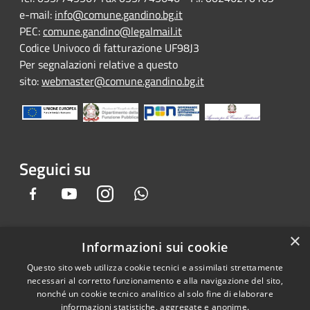
e-mail:
info@comune.gandino.bg.it
PEC:
comune.gandino@legalmail.it
Codice Univoco di fatturazione UF98J3
Per segnalazioni relative a questo
sito:
webmaster@comune.gandino.bg.it
Seguici su
Facebook
Youtube
Instagram
Whatsapp
×
Informazioni sui cookie
RSS
Copyright © 2026 • Comune di
Questo sito web utilizza cookie tecnici e assimilati strettamente
Accessibilità
Gandino • Powered by
necessari al corretto funzionamento e alla navigazione del sito,
Privacy
Municipium
Accesso
•
nonché un cookie tecnico analitico al solo fine di elaborare
informazioni statistiche, aggregate e anonime.
Cookie