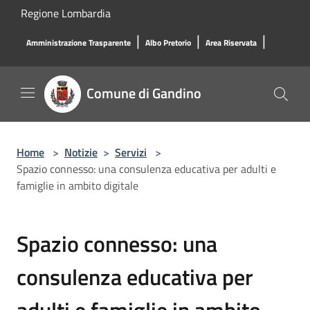
Salta al contenuto principale
Regione Lombardia
|
|
|
Amministrazione Trasparente
Albo Pretorio
Area Riservata
Comune di Gandino
Home
>
Notizie
>
Servizi
>
Spazio connesso: una consulenza educativa per adulti e
famiglie in ambito digitale
Spazio connesso: una
consulenza educativa per