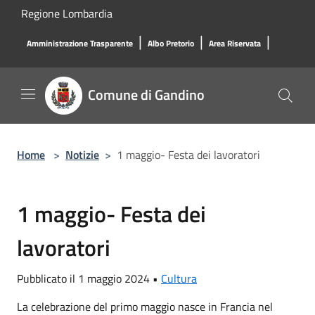
Salta al contenuto principale
Regione Lombardia
|
|
|
Amministrazione Trasparente
Albo Pretorio
Area Riservata
Comune di Gandino
Home
>
Notizie
>
1 maggio- Festa dei lavoratori
1 maggio- Festa dei
lavoratori
Pubblicato il 1 maggio 2024 •
Cultura
La celebrazione del primo maggio nasce in Francia nel