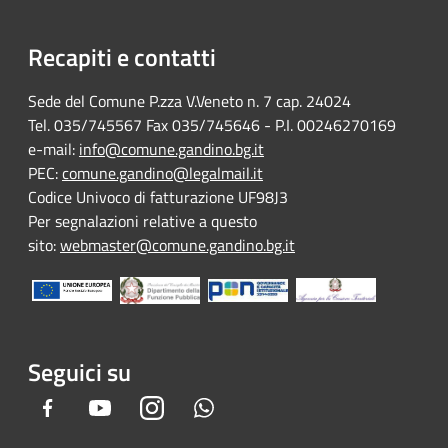
Recapiti e contatti
Sede del Comune P.zza V.Veneto n. 7 cap. 24024
Tel. 035/745567 Fax 035/745646 - P.I. 00246270169
e-mail:
info@comune.gandino.bg.it
PEC:
comune.gandino@legalmail.it
Codice Univoco di fatturazione UF98J3
Per segnalazioni relative a questo
sito:
webmaster@comune.gandino.bg.it
Seguici su
Facebook
Youtube
Instagram
Whatsapp