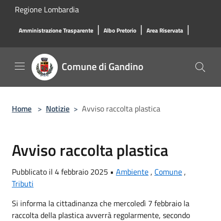
Salta al contenuto principale
Regione Lombardia
|
|
|
Amministrazione Trasparente
Albo Pretorio
Area Riservata
Comune di Gandino
Home
>
Notizie
>
Avviso raccolta plastica
Avviso raccolta plastica
Pubblicato il 4 febbraio 2025 •
Ambiente
,
Comune
,
Tributi
Si informa la cittadinanza che mercoledì 7 febbraio la
raccolta della plastica avverrà regolarmente, secondo