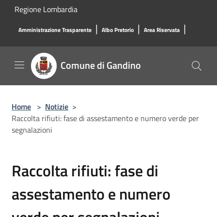
Salta al contenuto principale
Regione Lombardia
|
|
|
Amministrazione Trasparente
Albo Pretorio
Area Riservata
Comune di Gandino
Home
>
Notizie
>
Raccolta rifiuti: fase di assestamento e numero verde per
segnalazioni
Raccolta rifiuti: fase di
assestamento e numero