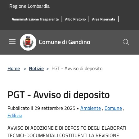
Salta al contenuto principale
Regione Lombardia
|
|
|
Amministrazione Trasparente
Albo Pretorio
Area Riservata
Comune di Gandino
Home
>
Notizie
>
PGT - Avviso di deposito
PGT - Avviso di deposito
Pubblicato il 29 settembre 2025 •
Ambiente
,
Comune
,
Edilizia
AVVISO DI ADOZIONE E DI DEPOSITO DEGLI ELABORATI
TECNICI-DOCUMENTALI COSTITUENTI LA REVISIONE