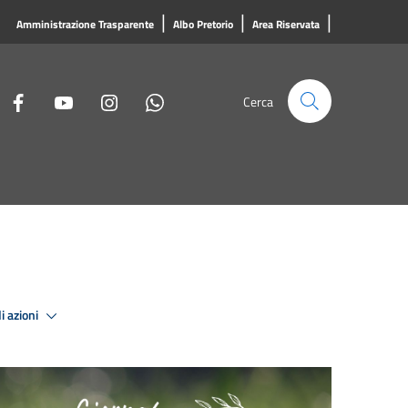
|
|
|
Amministrazione Trasparente
Albo Pretorio
Area Riservata
Cerca
i azioni