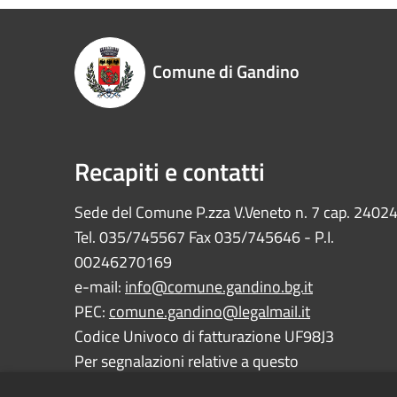
Comune di Gandino
Recapiti e contatti
Sede del Comune P.zza V.Veneto n. 7 cap. 2402
Tel. 035/745567 Fax 035/745646 - P.I.
00246270169
e-mail:
info@comune.gandino.bg.it
PEC:
comune.gandino@legalmail.it
Codice Univoco di fatturazione UF98J3
Per segnalazioni relative a questo
sito:
webmaster@comune.gandino.bg.it