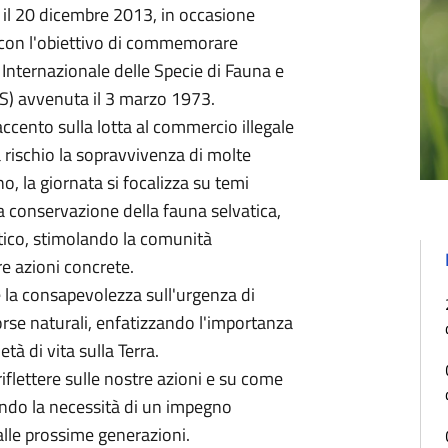
a il 20 dicembre 2013, in occasione
 con l'obiettivo di commemorare
nternazionale delle Specie di Fauna e
ES) avvenuta il 3 marzo 1973.
ccento sulla lotta al commercio illegale
 rischio la sopravvivenza di molte
no, la giornata si focalizza su temi
la conservazione della fauna selvatica,
atico, stimolando la comunità
re azioni concrete.
 la consapevolezza sull'urgenza di
orse naturali, enfatizzando l'importanza
età di vita sulla Terra.
riflettere sulle nostre azioni e su come
ando la necessità di un impegno
 alle prossime generazioni.