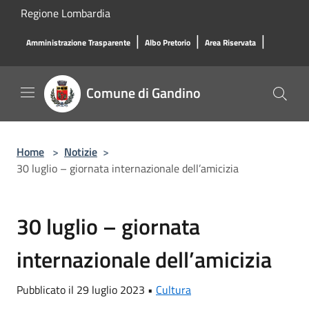
Salta al contenuto principale
Regione Lombardia
|
|
|
Amministrazione Trasparente
Albo Pretorio
Area Riservata
Comune di Gandino
Home
>
Notizie
>
30 luglio – giornata internazionale dell’amicizia
30 luglio – giornata
internazionale dell’amicizia
Pubblicato il 29 luglio 2023 •
Cultura