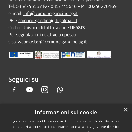
Tel. 035/745567 Fax 035/745646 - P.I. 00246270169
e-mail:
info@comune.gandino.bg.it
PEC:
comune.gandino@legalmail.it
Codice Univoco di fatturazione UF98J3
Per segnalazioni relative a questo
sito:
webmaster@comune.gandino.bg.it
Seguici su
Facebook
Youtube
Instagram
Whatsapp
×
Informazioni sui cookie
RSS
Copyright © 2026 • Comune di
Questo sito web utilizza cookie tecnici e assimilati strettamente
Accessibilità
Gandino • Powered by
necessari al corretto funzionamento e alla navigazione del sito,
Privacy
Municipium
Accesso