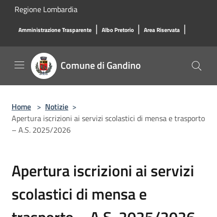
Salta al contenuto principale
Regione Lombardia
|
|
|
Amministrazione Trasparente
Albo Pretorio
Area Riservata
Comune di Gandino
Home
>
Notizie
>
Apertura iscrizioni ai servizi scolastici di mensa e trasporto
– A.S. 2025/2026
Apertura iscrizioni ai servizi
scolastici di mensa e