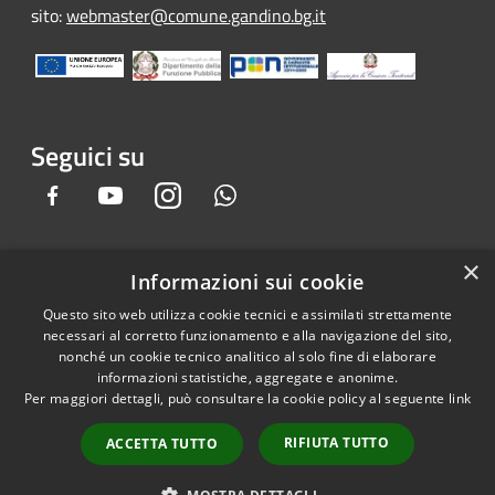
sito:
webmaster@comune.gandino.bg.it
Seguici su
Facebook
Youtube
Instagram
Whatsapp
×
Informazioni sui cookie
RSS
Copyright © 2026 • Comune di
Questo sito web utilizza cookie tecnici e assimilati strettamente
Accessibilità
Gandino • Powered by
necessari al corretto funzionamento e alla navigazione del sito,
Privacy
Municipium
Accesso
•
nonché un cookie tecnico analitico al solo fine di elaborare
informazioni statistiche, aggregate e anonime.
Cookie
redazione
Per maggiori dettagli, può consultare la cookie policy al seguente
link
Mappa del sito
Credits
RIFIUTA TUTTO
ACCETTA TUTTO
Dichiarazione e Feedback
accessibilità sito e app