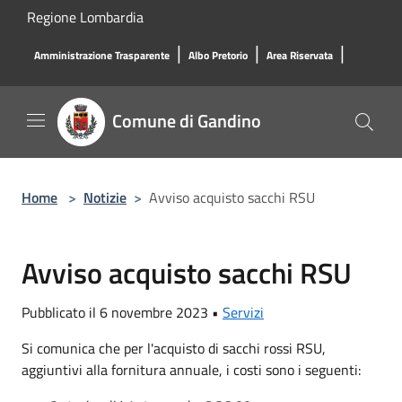
Salta al contenuto principale
Regione Lombardia
|
|
|
Amministrazione Trasparente
Albo Pretorio
Area Riservata
Comune di Gandino
Home
>
Notizie
>
Avviso acquisto sacchi RSU
Avviso acquisto sacchi RSU
Pubblicato il 6 novembre 2023 •
Servizi
Si comunica che per l'acquisto di sacchi rossi RSU,
aggiuntivi alla fornitura annuale, i costi sono i seguenti: