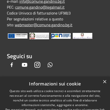
e-mail:
info@comune.gandino.bg.it
PEC:
comune.gandino@legalmail.it
Codice Univoco di fatturazione UF98J3
Per segnalazioni relative a questo
sito:
webmaster@comune.gandino.bg.it
Seguici su
Facebook
Youtube
Instagram
Whatsapp
×
Informazioni sui cookie
RSS
Copyright © 2026 • Comune di
Questo sito web utilizza cookie tecnici e assimilati strettamente
Accessibilità
Gandino • Powered by
necessari al corretto funzionamento e alla navigazione del sito,
Privacy
Municipium
Accesso
•
nonché un cookie tecnico analitico al solo fine di elaborare
informazioni statistiche, aggregate e anonime.
Cookie
redazione
Per maggiori dettagli, può consultare la cookie policy al seguente
link