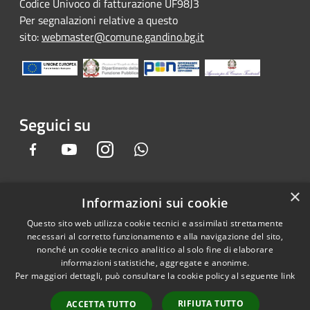
Codice Univoco di fatturazione UF98J3
Per segnalazioni relative a questo
sito:
webmaster@comune.gandino.bg.it
Seguici su
Facebook
Youtube
Instagram
Whatsapp
×
Informazioni sui cookie
RSS
Copyright © 2026 • Comune di
Questo sito web utilizza cookie tecnici e assimilati strettamente
Accessibilità
Gandino • Powered by
necessari al corretto funzionamento e alla navigazione del sito,
Privacy
Municipium
Accesso
•
nonché un cookie tecnico analitico al solo fine di elaborare
informazioni statistiche, aggregate e anonime.
Cookie
redazione
Per maggiori dettagli, può consultare la cookie policy al seguente
link
Mappa del sito
Credits
RIFIUTA TUTTO
ACCETTA TUTTO