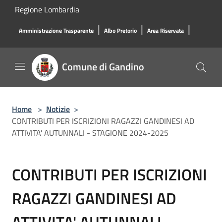
Salta al contenuto principale
Regione Lombardia
|
|
|
Amministrazione Trasparente
Albo Pretorio
Area Riservata
Comune di Gandino
Home
>
Notizie
>
CONTRIBUTI PER ISCRIZIONI RAGAZZI GANDINESI AD
ATTIVITA' AUTUNNALI - STAGIONE 2024-2025
CONTRIBUTI PER ISCRIZIONI
RAGAZZI GANDINESI AD