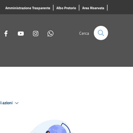
|
|
|
Amministrazione Trasparente
Albo Pretorio
Area Riservata
Cerca
i azioni