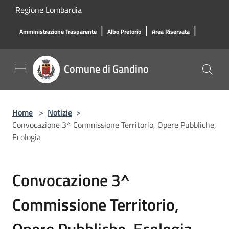
Salta al contenuto principale
Regione Lombardia
|
|
|
Amministrazione Trasparente
Albo Pretorio
Area Riservata
Comune di Gandino
Home
>
Notizie
>
Convocazione 3^ Commissione Territorio, Opere Pubbliche,
Ecologia
Convocazione 3^
Commissione Territorio,