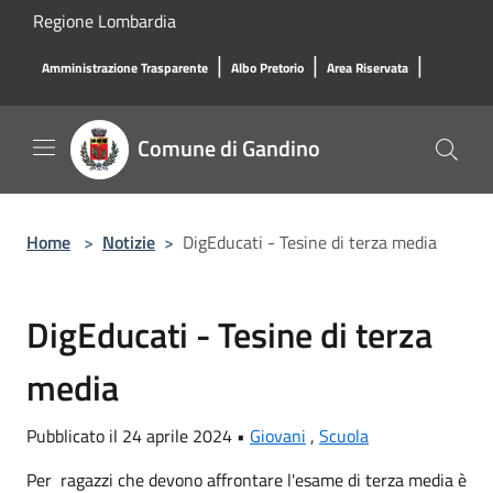
Salta al contenuto principale
Regione Lombardia
|
|
|
Amministrazione Trasparente
Albo Pretorio
Area Riservata
Comune di Gandino
Home
>
Notizie
>
DigEducati - Tesine di terza media
DigEducati - Tesine di terza
media
Pubblicato il 24 aprile 2024 •
Giovani
,
Scuola
Per ragazzi che devono affrontare l'esame di terza media è