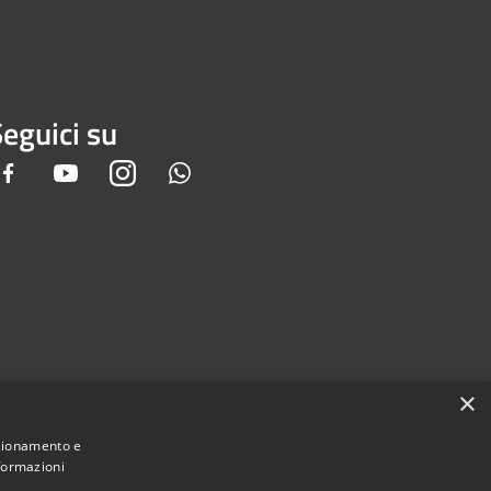
eguici su
Facebook
Youtube
Instagram
Whatsapp
×
nzionamento e
nformazioni