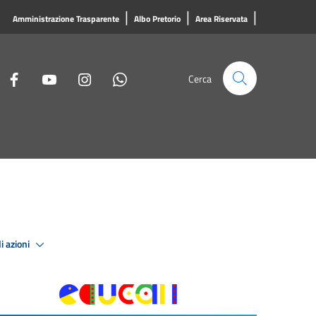
|
|
|
Amministrazione Trasparente
Albo Pretorio
Area Riservata
Cerca
i azioni