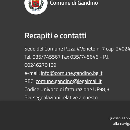
Comune di Gandino
Recapiti e contatti
Sede del Comune P.zza V.Veneto n. 7 cap. 2402
Tel. 035/745567 Fax 035/745646 - P.I.
00246270169
e-mail:
info@comune.gandino.bg.it
PEC:
comune.gandino@legalmail.it
Codice Univoco di fatturazione UF98J3
Per segnalazioni relative a questo
sito:
webmaster@comune.gandino.bg.it
Questo sito 
alla navig