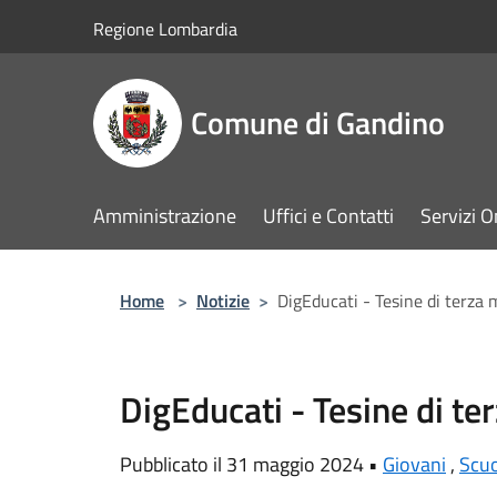
Salta al contenuto principale
Regione Lombardia
Comune di Gandino
Amministrazione
Uffici e Contatti
Servizi O
Home
>
Notizie
>
DigEducati - Tesine di terza 
DigEducati - Tesine di te
Pubblicato il 31 maggio 2024 •
Giovani
,
Scuo