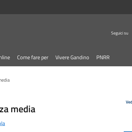
Seguici su
nline
Come fare per
Vivere Gandino
PNRR
media
Ved
rza media
la