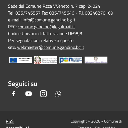
Sede del Comune P.zza V.Veneto n. 7 cap. 24024
Tel. 035/745567 Fax 035/745646 - P.I. 00246270169
e-mail:
info@comune.gandino.bg.it
PEC:
comune.gandino@legalmail.it
Codice Univoco di fatturazione UF98J3
Per segnalazioni relative a questo
sito:
webmaster@comune.gandino.bg.it
Seguici su
Facebook
Youtube
Instagram
Whatsapp
RSS
Copyright © 2026 • Comune di
Accessibilità
Gandino • Powered by