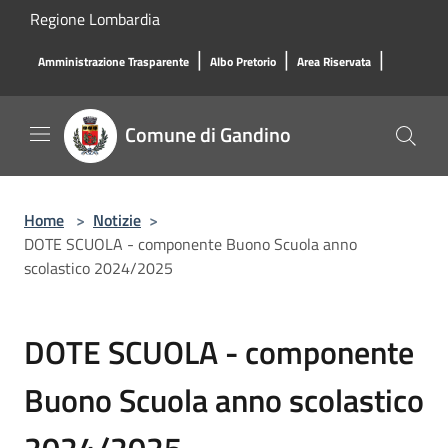
Salta al contenuto principale
Regione Lombardia
|
|
|
Amministrazione Trasparente
Albo Pretorio
Area Riservata
Comune di Gandino
Home
>
Notizie
>
DOTE SCUOLA - componente Buono Scuola anno
scolastico 2024/2025
DOTE SCUOLA - componente
Buono Scuola anno scolastico