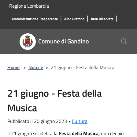
Salta al contenuto principale
Regione Lombardia
|
|
|
Amministrazione Trasparente
Albo Pretorio
Area Riservata
Comune di Gandino
Home
>
Notizie
>
21 giugno - Festa della Musica
21 giugno - Festa della
Musica
Pubblicato il 20 giugno 2023 •
Cultura
Il 21 giugno si celebra la
Festa della Musica,
uno dei più