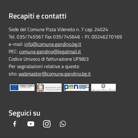
Recapiti e contatti
Sede del Comune P.zza V.Veneto n. 7 cap. 24024
Tel. 035/745567 Fax 035/745646 - P.I. 00246270169
e-mail:
info@comune.gandino.bg.it
PEC:
comune.gandino@legalmail.it
Codice Univoco di fatturazione UF98J3
Per segnalazioni relative a questo
sito:
webmaster@comune.gandino.bg.it
Seguici su
Facebook
Youtube
Instagram
Whatsapp