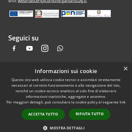
sito:
webmaster@comune.gandino.bg.it
Seguici su
Facebook
Youtube
Instagram
Whatsapp
×
Informazioni sui cookie
RSS
Copyright © 2026 • Comune di
Questo sito web utilizza cookie tecnici e assimilati strettamente
Accessibilità
Gandino • Powered by
necessari al corretto funzionamento e alla navigazione del sito,
Privacy
Municipium
Accesso
•
nonché un cookie tecnico analitico al solo fine di elaborare
informazioni statistiche, aggregate e anonime.
Cookie
redazione
Per maggiori dettagli, può consultare la cookie policy al seguente
link
Mappa del sito
Credits
RIFIUTA TUTTO
ACCETTA TUTTO
Dichiarazione e Feedback
accessibilità sito e app
MOSTRA DETTAGLI