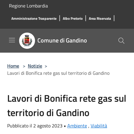
Salta al contenuto principale
Regione Lombardia
|
|
|
Amministrazione Trasparente
Albo Pretorio
Area Riservata
Comune di Gandino
Home
>
Notizie
>
Lavori di Bonifica rete gas sul territorio di Gandino
Lavori di Bonifica rete gas sul
territorio di Gandino
Pubblicato il 2 agosto 2023 •
Ambiente
,
Viabilità