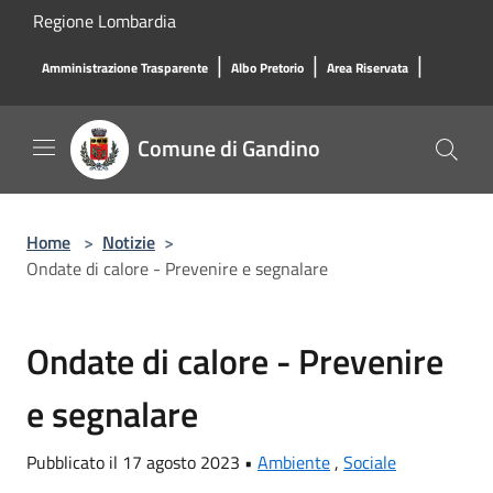
Salta al contenuto principale
Regione Lombardia
|
|
|
Amministrazione Trasparente
Albo Pretorio
Area Riservata
Comune di Gandino
Home
>
Notizie
>
Ondate di calore - Prevenire e segnalare
Ondate di calore - Prevenire
e segnalare
Pubblicato il 17 agosto 2023 •
Ambiente
,
Sociale