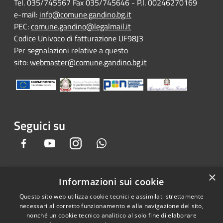
Tel. 035/745567 Fax 035/745646 - P.I. 00246270169
e-mail:
info@comune.gandino.bg.it
PEC:
comune.gandino@legalmail.it
Codice Univoco di fatturazione UF98J3
Per segnalazioni relative a questo
sito:
webmaster@comune.gandino.bg.it
Seguici su
Facebook
Youtube
Instagram
Whatsapp
×
Informazioni sui cookie
RSS
Copyright © 2026 • Comune di
Questo sito web utilizza cookie tecnici e assimilati strettamente
Accessibilità
Gandino • Powered by
necessari al corretto funzionamento e alla navigazione del sito,
Privacy
Municipium
Accesso
•
nonché un cookie tecnico analitico al solo fine di elaborare