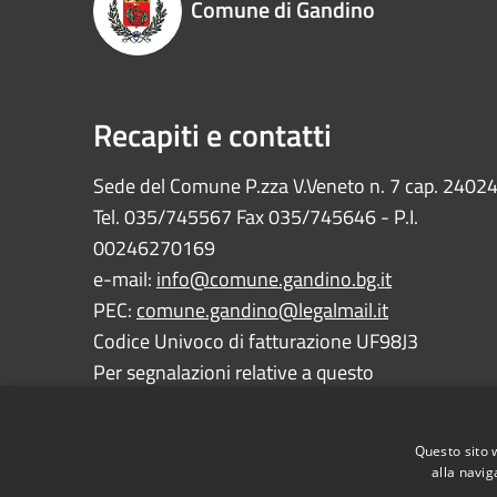
Comune di Gandino
Recapiti e contatti
Sede del Comune P.zza V.Veneto n. 7 cap. 2402
Tel. 035/745567 Fax 035/745646 - P.I.
00246270169
e-mail:
info@comune.gandino.bg.it
PEC:
comune.gandino@legalmail.it
Codice Univoco di fatturazione UF98J3
Per segnalazioni relative a questo
sito:
webmaster@comune.gandino.bg.it
Questo sito 
alla navig