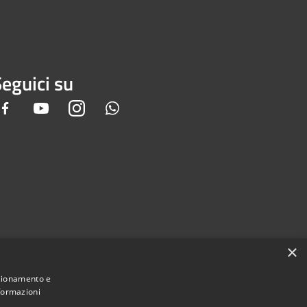
eguici su
Facebook
Youtube
Instagram
Whatsapp
×
nzionamento e
nformazioni