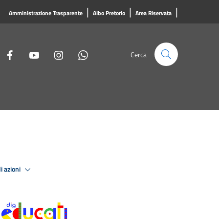
|
|
|
Amministrazione Trasparente
Albo Pretorio
Area Riservata
Cerca
i azioni