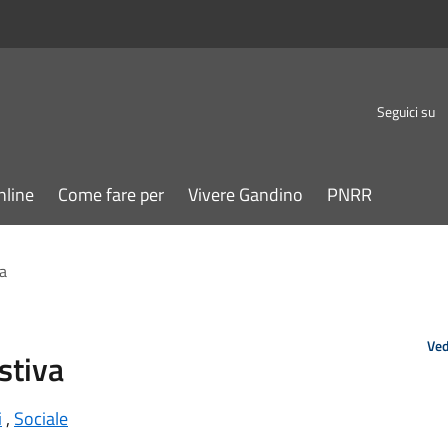
Seguici su
nline
Come fare per
Vivere Gandino
PNRR
a
Ved
stiva
i
,
Sociale