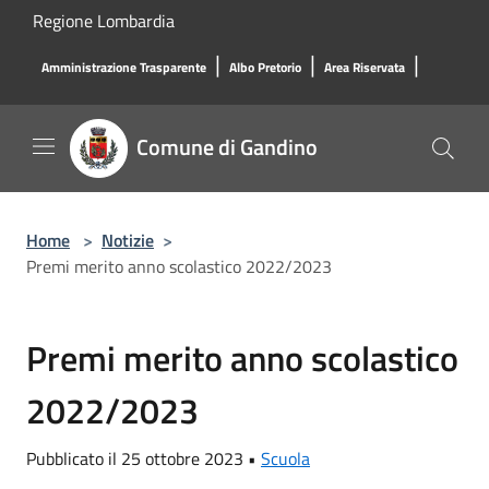
Salta al contenuto principale
Regione Lombardia
|
|
|
Amministrazione Trasparente
Albo Pretorio
Area Riservata
Comune di Gandino
Home
>
Notizie
>
Premi merito anno scolastico 2022/2023
Premi merito anno scolastico
2022/2023
Pubblicato il 25 ottobre 2023 •
Scuola