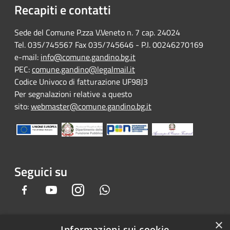
Recapiti e contatti
Sede del Comune P.zza V.Veneto n. 7 cap. 24024
Tel. 035/745567 Fax 035/745646 - P.I. 00246270169
e-mail:
info@comune.gandino.bg.it
PEC:
comune.gandino@legalmail.it
Codice Univoco di fatturazione UF98J3
Per segnalazioni relative a questo
sito:
webmaster@comune.gandino.bg.it
Seguici su
Facebook
Youtube
Instagram
Whatsapp
×
Informazioni sui cookie