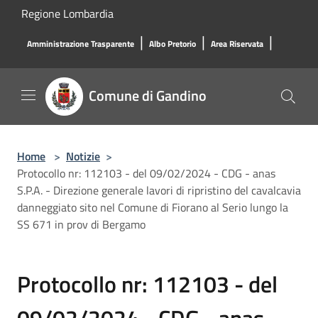
Salta al contenuto principale
Regione Lombardia
|
|
|
Amministrazione Trasparente
Albo Pretorio
Area Riservata
Comune di Gandino
Home
>
Notizie
>
Protocollo nr: 112103 - del 09/02/2024 - CDG - anas
S.P.A. - Direzione generale lavori di ripristino del cavalcavia
danneggiato sito nel Comune di Fiorano al Serio lungo la
SS 671 in prov di Bergamo
Protocollo nr: 112103 - del