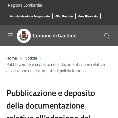
Salta al contenuto principale
Regione Lombardia
|
|
|
Amministrazione Trasparente
Albo Pretorio
Area Riservata
Comune di Gandino
Home
>
Notizie
>
Pubblicazione e deposito della documentazione relativa
all’adozione del documento di polizia idraulica
Pubblicazione e deposito
della documentazione