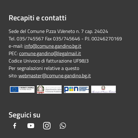
Recapiti e contatti
Sede del Comune P.zza V.Veneto n. 7 cap. 24024
Tel. 035/745567 Fax 035/745646 - P.I. 00246270169
e-mail:
info@comune.gandino.bg.it
PEC:
comune.gandino@legalmail.it
Codice Univoco di fatturazione UF98J3
Per segnalazioni relative a questo
sito:
webmaster@comune.gandino.bg.it
Seguici su
Facebook
Youtube
Instagram
Whatsapp