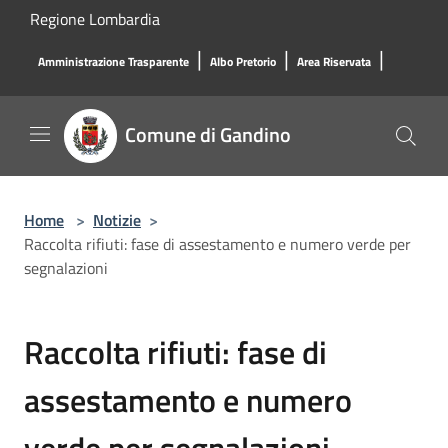
Salta al contenuto principale
Regione Lombardia
|
|
|
Amministrazione Trasparente
Albo Pretorio
Area Riservata
Comune di Gandino
Home
>
Notizie
>
Raccolta rifiuti: fase di assestamento e numero verde per
segnalazioni
Raccolta rifiuti: fase di
assestamento e numero