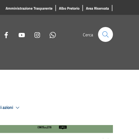
|
|
|
Amministrazione Trasparente
Albo Pretorio
Area Riservata
Cerca
i azioni