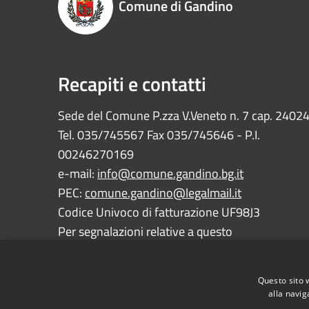
Comune di Gandino
Recapiti e contatti
Sede del Comune P.zza V.Veneto n. 7 cap. 2402
Tel. 035/745567 Fax 035/745646 - P.I.
00246270169
e-mail:
info@comune.gandino.bg.it
PEC:
comune.gandino@legalmail.it
Codice Univoco di fatturazione UF98J3
Per segnalazioni relative a questo
sito:
webmaster@comune.gandino.bg.it
Questo sito 
alla navig