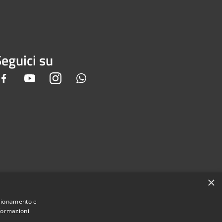
eguici su
Facebook
Youtube
Instagram
Whatsapp
×
nzionamento e
nformazioni