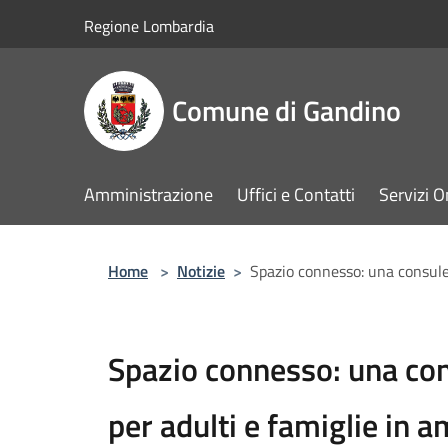
Salta al contenuto principale
Regione Lombardia
Comune di Gandino
Amministrazione
Uffici e Contatti
Servizi O
Home
>
Notizie
>
Spazio connesso: una consulen
Spazio connesso: una co
per adulti e famiglie in a