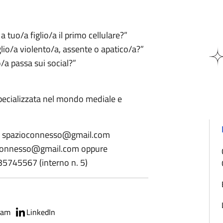
a tuo/a figlio/a il primo cellulare?”
glio/a violento/a, assente o apatico/a?”
/a passa sui social?”
specializzata nel mondo mediale e
to: spazioconnesso@gmail.com
zioconnesso@gmail.com oppure
 035745567 (interno n. 5)
ram
LinkedIn