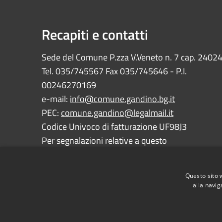
Recapiti e contatti
Sede del Comune P.zza V.Veneto n. 7 cap. 2402
Tel. 035/745567 Fax 035/745646 - P.I.
00246270169
e-mail:
info@comune.gandino.bg.it
PEC:
comune.gandino@legalmail.it
Codice Univoco di fatturazione UF98J3
Per segnalazioni relative a questo
sito:
webmaster@comune.gandino.bg.it
Questo sito 
alla navig