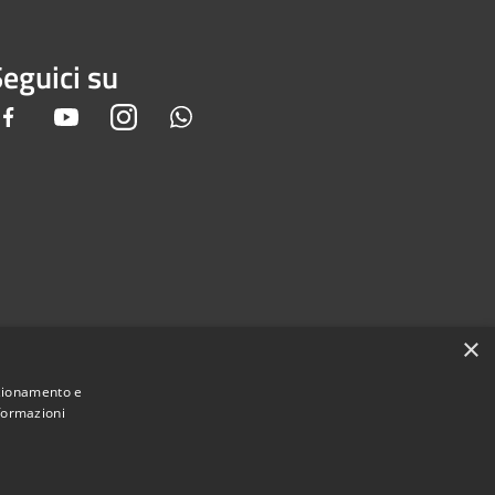
eguici su
Facebook
Youtube
Instagram
Whatsapp
×
nzionamento e
nformazioni