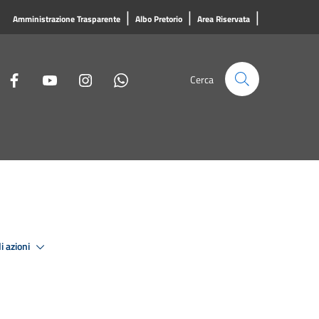
|
|
|
Amministrazione Trasparente
Albo Pretorio
Area Riservata
Cerca
i azioni