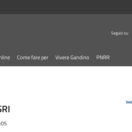
Seguici su
nline
Come fare per
Vivere Gandino
PNRR
Ved
SRI
:05