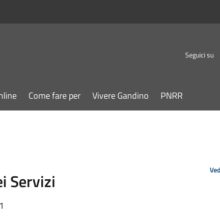
Seguici su
nline
Come fare per
Vivere Gandino
PNRR
Ved
i Servizi
51