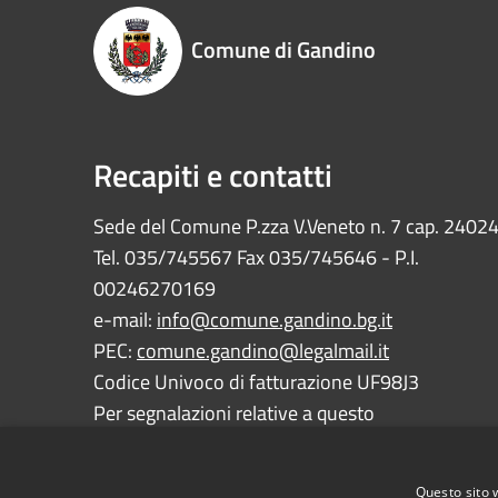
Comune di Gandino
Recapiti e contatti
Sede del Comune P.zza V.Veneto n. 7 cap. 2402
Tel. 035/745567 Fax 035/745646 - P.I.
00246270169
e-mail:
info@comune.gandino.bg.it
PEC:
comune.gandino@legalmail.it
Codice Univoco di fatturazione UF98J3
Per segnalazioni relative a questo
sito:
webmaster@comune.gandino.bg.it
Questo sito 