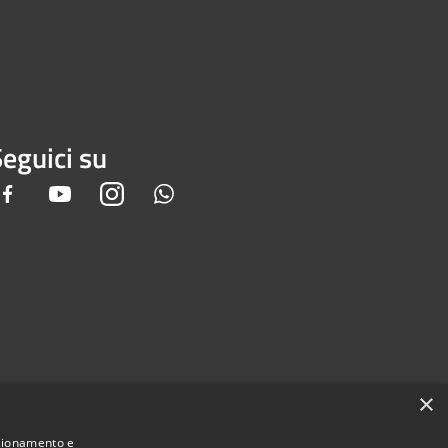
eguici su
Facebook
Youtube
Instagram
Whatsapp
×
nzionamento e