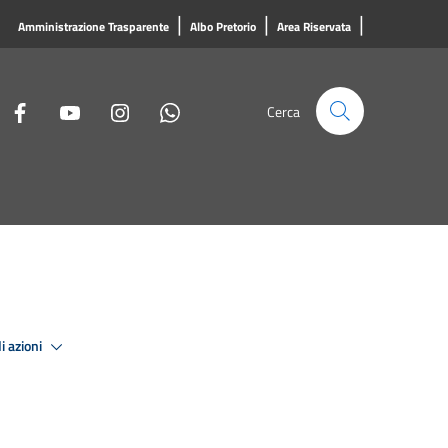
|
|
|
Amministrazione Trasparente
Albo Pretorio
Area Riservata
Cerca
i azioni