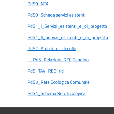
PdS0_NTA
PdS0_Schede servizi esistenti
PdS1_I_Servizi_esistenti_e_di_progetto
PdS1_II_Servizi_esistenti_e_di_progetto
PdS2_Ambiti_di_decollo
__PdS_Relazione REC Gandino
PdS_TAV_REC_rid
PdS3_Rete Ecologica Comunale
PdS4_Schema Rete Ecologica