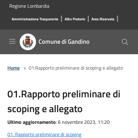
Salta al contenuto principale
Regione Lombardia
|
|
|
Amministrazione Trasparente
Albo Pretorio
Area Riservata
Comune di Gandino
Home
>
01.Rapporto preliminare di scoping e allegato
01.Rapporto preliminare di
scoping e allegato
Ultimo aggiornamento
: 6 novembre 2023, 11:20
01. Rapporto preliminare di scoping