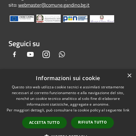
sito:
webmaster@comune.gandino.bg.it
Seguici su
Facebook
Youtube
Instagram
Whatsapp
×
Informazioni sui cookie
RSS
Copyright © 2026 • Comune di
Questo sito web utilizza cookie tecnici e assimilati strettamente
Accessibilità
Gandino • Powered by
necessari al corretto funzionamento e alla navigazione del sito,
Privacy
Municipium
Accesso
•
nonché un cookie tecnico analitico al solo fine di elaborare
informazioni statistiche, aggregate e anonime.
Cookie
redazione
Per maggiori dettagli, può consultare la cookie policy al seguente
link
Mappa del sito
Credits
RIFIUTA TUTTO
ACCETTA TUTTO
Dichiarazione e Feedback