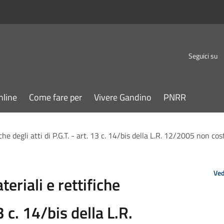
Seguici su
nline
Come fare per
Vivere Gandino
PNRR
iche degli atti di P.G.T. - art. 13 c. 14/bis della L.R. 12/2005 non co
Ved
teriali e rettifiche
13 c. 14/bis della L.R.