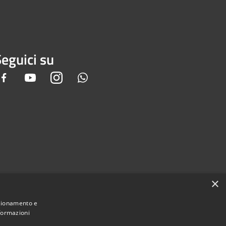
eguici su
Facebook
Youtube
Instagram
Whatsapp
×
nzionamento e
nformazioni