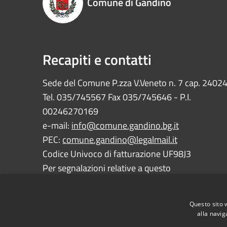
Comune di Gandino
Recapiti e contatti
Sede del Comune P.zza V.Veneto n. 7 cap. 2402
Tel. 035/745567 Fax 035/745646 - P.I.
00246270169
e-mail:
info@comune.gandino.bg.it
PEC:
comune.gandino@legalmail.it
Codice Univoco di fatturazione UF98J3
Per segnalazioni relative a questo
sito:
webmaster@comune.gandino.bg.it
Questo sito 
alla navig