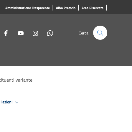
|
|
|
Amministrazione Trasparente
Albo Pretorio
Area Riservata
Cerca
stituenti variante
i azioni