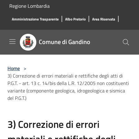
Salta al contenuto principale
Regione Lombardia
|
|
|
Amministrazione Trasparente
Albo Pretorio
Area Riservata
Comune di Gandino
Home
>
3) Correzione di errori materiali e rettifiche degli atti di
P.G.T. - art. 13 c. 14/bis della L.R. 12/2005 non costituenti
variante (componente geologica, idrogeologica e sismica
del P.G.T.)
3) Correzione di errori