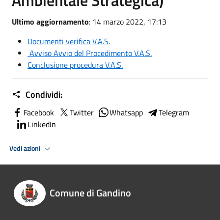
Ambientale Strategica)
Ultimo aggiornamento
: 14 marzo 2022, 17:13
Documenti verifica V.A.S.
Avviso Avvio del Procedimento V.A.S.
Conclusione procedura V.A.S.
Condividi:
Facebook
Twitter
Whatsapp
Telegram
LinkedIn
Vedi azioni
Comune di Gandino