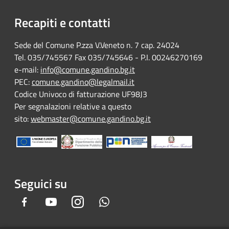
Recapiti e contatti
Sede del Comune P.zza V.Veneto n. 7 cap. 24024
Tel. 035/745567 Fax 035/745646 - P.I. 00246270169
e-mail:
info@comune.gandino.bg.it
PEC:
comune.gandino@legalmail.it
Codice Univoco di fatturazione UF98J3
Per segnalazioni relative a questo
sito:
webmaster@comune.gandino.bg.it
Seguici su
Facebook
Youtube
Instagram
Whatsapp