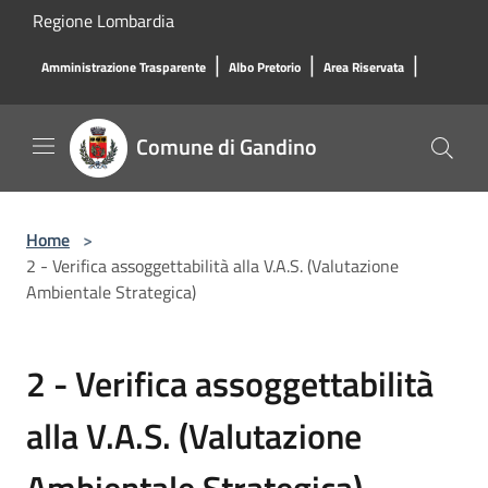
Salta al contenuto principale
Regione Lombardia
|
|
|
Amministrazione Trasparente
Albo Pretorio
Area Riservata
Comune di Gandino
Home
>
2 - Verifica assoggettabilità alla V.A.S. (Valutazione
Ambientale Strategica)
2 - Verifica assoggettabilità
alla V.A.S. (Valutazione