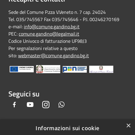
Sede del Comune P.zza V.Veneto n. 7 cap. 24024
Tel. 035/745567 Fax 035/745646 - P.I. 00246270169
e-mail:
info@comune.gandino.bg.it
PEC:
comune.gandino@legalmail.it
Codice Univoco di fatturazione UF98J3
Per segnalazioni relative a questo
sito:
webmaster@comune.gandino.bg.it
Seguici su
Facebook
Youtube
Instagram
Whatsapp
×
Informazioni sui cookie
RSS
Copyright © 2026 • Comune di