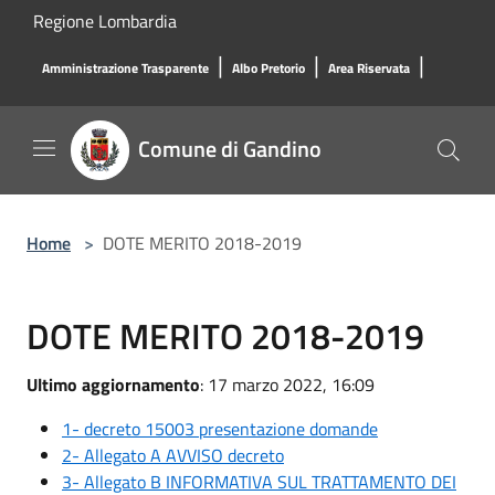
Salta al contenuto principale
Regione Lombardia
|
|
|
Amministrazione Trasparente
Albo Pretorio
Area Riservata
Comune di Gandino
Home
>
DOTE MERITO 2018-2019
DOTE MERITO 2018-2019
Ultimo aggiornamento
: 17 marzo 2022, 16:09
1- decreto 15003 presentazione domande
2- Allegato A AVVISO decreto
3- Allegato B INFORMATIVA SUL TRATTAMENTO DEI