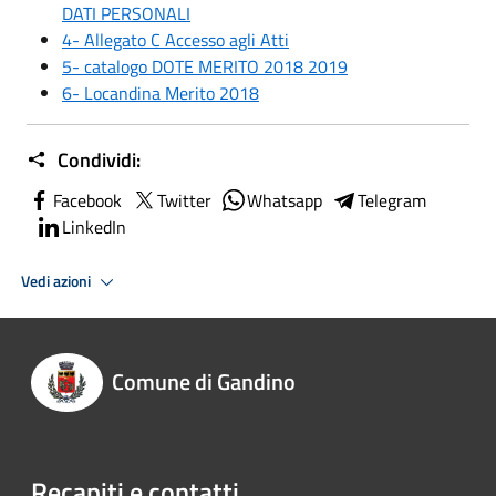
DATI PERSONALI
4- Allegato C Accesso agli Atti
5- catalogo DOTE MERITO 2018 2019
6- Locandina Merito 2018
Condividi:
Facebook
Twitter
Whatsapp
Telegram
LinkedIn
Vedi azioni
Comune di Gandino
Recapiti e contatti