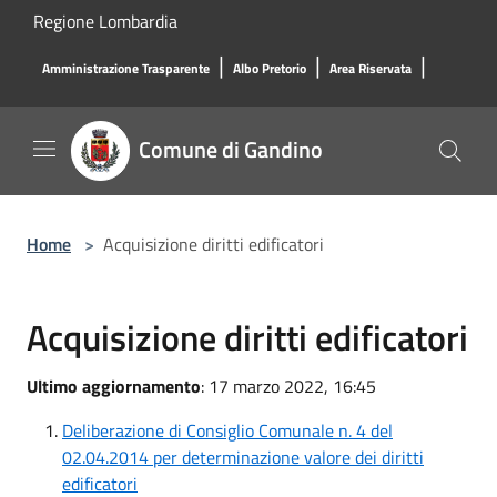
Salta al contenuto principale
Regione Lombardia
|
|
|
Amministrazione Trasparente
Albo Pretorio
Area Riservata
Comune di Gandino
Home
>
Acquisizione diritti edificatori
Acquisizione diritti edificatori
Ultimo aggiornamento
: 17 marzo 2022, 16:45
Deliberazione di Consiglio Comunale n. 4 del
02.04.2014 per determinazione valore dei diritti
edificatori