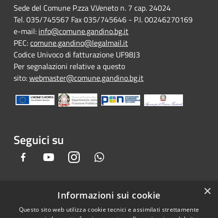
Sede del Comune P.zza V.Veneto n. 7 cap. 24024
Tel. 035/745567 Fax 035/745646 - P.I. 00246270169
e-mail:
info@comune.gandino.bg.it
PEC:
comune.gandino@legalmail.it
Codice Univoco di fatturazione UF98J3
Per segnalazioni relative a questo
sito:
webmaster@comune.gandino.bg.it
Seguici su
Facebook
Youtube
Instagram
Whatsapp
×
Informazioni sui cookie
RSS
Copyright © 2026 • Comune di
Questo sito web utilizza cookie tecnici e assimilati strettamente
Accessibilità
Gandino • Powered by