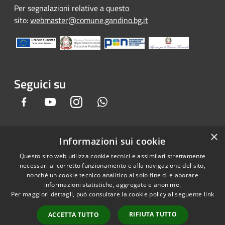
Per segnalazioni relative a questo
sito:
webmaster@comune.gandino.bg.it
Seguici su
Facebook
Youtube
Instagram
Whatsapp
×
Informazioni sui cookie
RSS
Copyright © 2026 • Comune di
Questo sito web utilizza cookie tecnici e assimilati strettamente
Accessibilità
Gandino • Powered by
necessari al corretto funzionamento e alla navigazione del sito,
Privacy
Municipium
Accesso
•
nonché un cookie tecnico analitico al solo fine di elaborare
informazioni statistiche, aggregate e anonime.
Cookie
redazione
Per maggiori dettagli, può consultare la cookie policy al seguente
link
Mappa del sito
Credits
RIFIUTA TUTTO
ACCETTA TUTTO