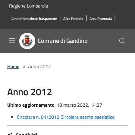
Salta al contenuto principale
Regione Lombardia
|
|
|
Amministrazione Trasparente
Albo Pretorio
Area Riservata
Comune di Gandino
Home
>
Anno 2012
Anno 2012
Ultimo aggiornamento
: 18 marzo 2022, 14:37
Circolare n. 01/2012 Circolare esame paesistico