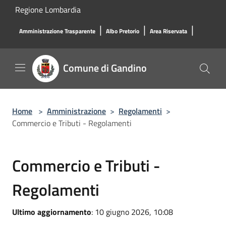
Salta al contenuto principale
Regione Lombardia
|
|
|
Amministrazione Trasparente
Albo Pretorio
Area Riservata
Comune di Gandino
Home
>
Amministrazione
>
Regolamenti
>
Commercio e Tributi - Regolamenti
Commercio e Tributi -
Regolamenti
Ultimo aggiornamento
: 10 giugno 2026, 10:08