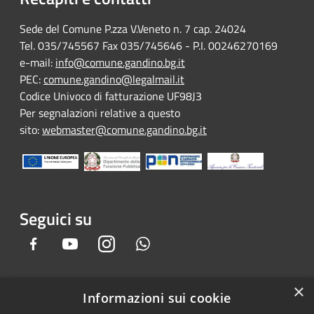
Sede del Comune P.zza V.Veneto n. 7 cap. 24024
Tel. 035/745567 Fax 035/745646 - P.I. 00246270169
e-mail:
info@comune.gandino.bg.it
PEC:
comune.gandino@legalmail.it
Codice Univoco di fatturazione UF98J3
Per segnalazioni relative a questo
sito:
webmaster@comune.gandino.bg.it
Seguici su
Facebook
Youtube
Instagram
Whatsapp
×
Informazioni sui cookie
RSS
Copyright © 2026 • Comune di