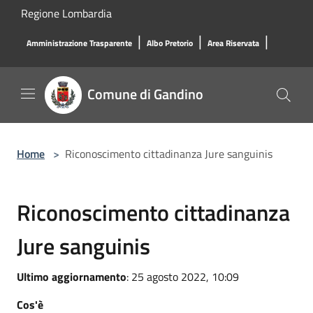
Salta al contenuto principale
Regione Lombardia
|
|
|
Amministrazione Trasparente
Albo Pretorio
Area Riservata
Comune di Gandino
Home
>
Riconoscimento cittadinanza Jure sanguinis
Riconoscimento cittadinanza
Jure sanguinis
Ultimo aggiornamento
: 25 agosto 2022, 10:09
Cos'è