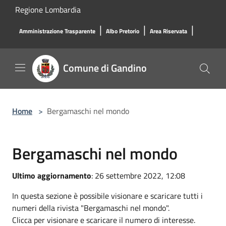
Salta al contenuto principale
Regione Lombardia
|
|
|
Amministrazione Trasparente
Albo Pretorio
Area Riservata
Comune di Gandino
Home
>
Bergamaschi nel mondo
Bergamaschi nel mondo
Ultimo aggiornamento
: 26 settembre 2022, 12:08
In questa sezione è possibile visionare e scaricare tutti i
numeri della rivista "Bergamaschi nel mondo".
Clicca per visionare e scaricare il numero di interesse.