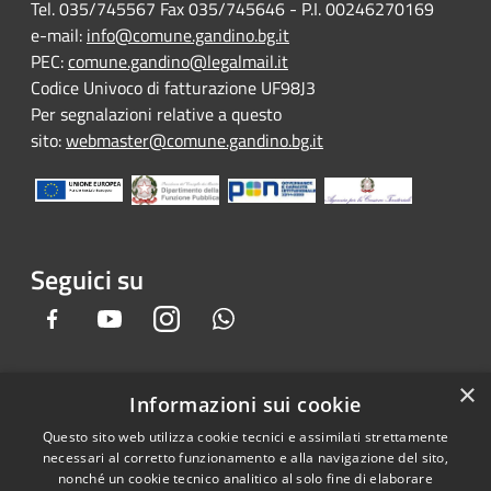
Tel. 035/745567 Fax 035/745646 - P.I. 00246270169
e-mail:
info@comune.gandino.bg.it
PEC:
comune.gandino@legalmail.it
Codice Univoco di fatturazione UF98J3
Per segnalazioni relative a questo
sito:
webmaster@comune.gandino.bg.it
Seguici su
Facebook
Youtube
Instagram
Whatsapp
×
Informazioni sui cookie
RSS
Copyright © 2026 • Comune di
Questo sito web utilizza cookie tecnici e assimilati strettamente
Accessibilità
Gandino • Powered by
necessari al corretto funzionamento e alla navigazione del sito,
Privacy
Municipium
Accesso
•
nonché un cookie tecnico analitico al solo fine di elaborare