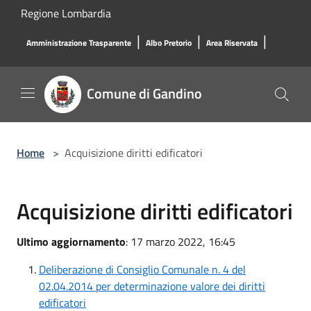
Salta al contenuto principale
Regione Lombardia
|
|
|
Amministrazione Trasparente
Albo Pretorio
Area Riservata
Comune di Gandino
Home
>
Acquisizione diritti edificatori
Acquisizione diritti edificatori
Ultimo aggiornamento
: 17 marzo 2022, 16:45
Deliberazione di Consiglio Comunale n. 4 del
02.04.2014 per determinazione valore dei diritti
edificatori