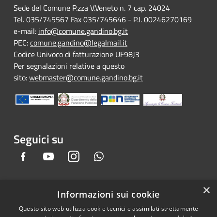
Sede del Comune P.zza V.Veneto n. 7 cap. 24024
Tel. 035/745567 Fax 035/745646 - P.I. 00246270169
e-mail:
info@comune.gandino.bg.it
PEC:
comune.gandino@legalmail.it
Codice Univoco di fatturazione UF98J3
Per segnalazioni relative a questo
sito:
webmaster@comune.gandino.bg.it
Seguici su
Facebook
Youtube
Instagram
Whatsapp
×
Informazioni sui cookie
RSS
Copyright © 2026 • Comune di
Questo sito web utilizza cookie tecnici e assimilati strettamente
Accessibilità
Gandino • Powered by