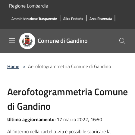
Salta al contenuto principale
Regione Lombardia
|
|
|
Amministrazione Trasparente
Albo Pretorio
Area Riservata
Comune di Gandino
Home
>
Aerofotogrammetria Comune di Gandino
Aerofotogrammetria Comune
di Gandino
Ultimo aggiornamento
: 17 marzo 2022, 16:50
All'interno della cartella .zip è possibile scaricare la