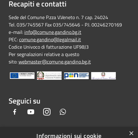
Recapiti e contatti
Sede del Comune P.zza V.Veneto n. 7 cap. 24024
Tel. 035/745567 Fax 035/745646 - P.I. 00246270169
e-mail:
info@comune.gandino.bg.it
PEC:
comune.gandino@legalmail.it
Codice Univoco di fatturazione UF98J3
Per segnalazioni relative a questo
sito:
webmaster@comune.gandino.bg.it
Seguici su
Facebook
Youtube
Instagram
Whatsapp
×
Informazioni sui cookie