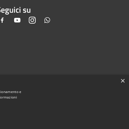
eguici su
Facebook
Youtube
Instagram
Whatsapp
×
nzionamento e
nformazioni
Municipium
Accesso redazione
i Gandino • Powered by
•