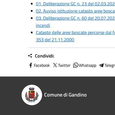
01. Deliberazione GC n. 23 del 02.03.202
02. Avviso istituzione catasto aree bosc
03. Deliberazione GC n. 60 del 20.07.202
incendi
Catasto delle aree boscate percorse dal fu
353 del 21.11.2000
Condividi:
Facebook
Twitter
Whatsapp
Teleg
Comune di Gandino