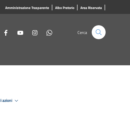
|
|
|
Amministrazione Trasparente
Albo Pretorio
Area Riservata
Cerca
i azioni