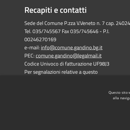
Recapiti e contatti
Sede del Comune P.zza V.Veneto n. 7 cap. 2402
Tel. 035/745567 Fax 035/745646 - P.I.
00246270169
e-mail:
info@comune.gandino.bg.it
PEC:
comune.gandino@legalmail.it
Codice Univoco di fatturazione UF98J3
Per segnalazioni relative a questo
sito:
webmaster@comune.gandino.bg.it
Questo sito 
alla navig
RSS
Accessibilità
Privacy
Cookie
Mappa de