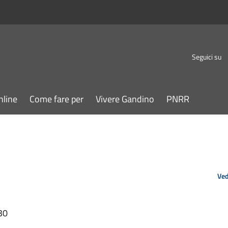
Seguici su
nline
Come fare per
Vivere Gandino
PNRR
Ved
30