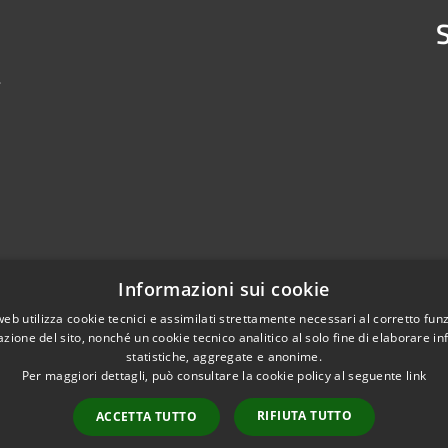
S
4
Informazioni sui cookie
web utilizza cookie tecnici e assimilati strettamente necessari al corretto fu
azione del sito, nonché un cookie tecnico analitico al solo fine di elaborare i
statistiche, aggregate e anonime.
Per maggiori dettagli, può consultare la cookie policy al seguente
link
RIFIUTA TUTTO
ACCETTA TUTTO
l sito
Copyright © 2026 • Comune d
Credits