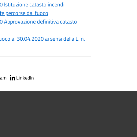
0 Istituzione catasto incendi
ate percorse dal fuoco
0 Approvazione definitiva catasto
oco al 30.04.2020 ai sensi della L. n.
ram
LinkedIn