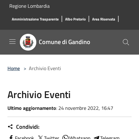
Salta al contenuto principale
Regione Lombardia
|
|
|
Amministrazione Trasparente
Albo Pretorio
Area Riservata
Comune di Gandino
Home
>
Archivio Eventi
Archivio Eventi
Ultimo aggiornamento
: 24 novembre 2022, 16:47
Condividi:
Facebook
Twitter
Whatsapp
Telegram