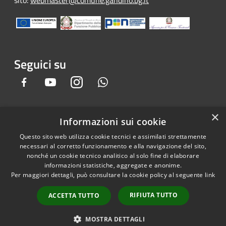
sito:
webmaster@comune.gandino.bg.it
Seguici su
Facebook
Youtube
Instagram
Whatsapp
×
Informazioni sui cookie
RSS
Copyright © 2026 • Comune di
Questo sito web utilizza cookie tecnici e assimilati strettamente
Accessibilità
Gandino • Powered by
necessari al corretto funzionamento e alla navigazione del sito,
Privacy
Municipium
Accesso
•
nonché un cookie tecnico analitico al solo fine di elaborare
informazioni statistiche, aggregate e anonime.
Cookie
redazione
Per maggiori dettagli, può consultare la cookie policy al seguente
link
Mappa del sito
Credits
RIFIUTA TUTTO
ACCETTA TUTTO
Dichiarazione e Feedback
accessibilità sito e app
MOSTRA DETTAGLI