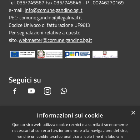
Tel. 035/745567 Fax 035/745646 - P.I. 00246270169
e-mail:
info@comune.gandino.bg.it
PEC:
comune.gandino@legalmail.it
Codice Univoco di fatturazione UF98J3
Per segnalazioni relative a questo
sito:
webmaster@comune.gandino.bg.it
Seguici su
Facebook
Youtube
Instagram
Whatsapp
×
Informazioni sui cookie
RSS
Copyright © 2026 • Comune di
Questo sito web utilizza cookie tecnici e assimilati strettamente
Accessibilità
Gandino • Powered by
necessari al corretto funzionamento e alla navigazione del sito,
Privacy
Municipium
Accesso
•
nonché un cookie tecnico analitico al solo fine di elaborare