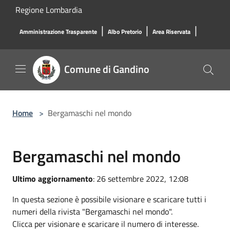
Salta al contenuto principale
Regione Lombardia
|
|
|
Amministrazione Trasparente
Albo Pretorio
Area Riservata
Comune di Gandino
Home
>
Bergamaschi nel mondo
Bergamaschi nel mondo
Ultimo aggiornamento
: 26 settembre 2022, 12:08
In questa sezione è possibile visionare e scaricare tutti i
numeri della rivista "Bergamaschi nel mondo".
Clicca per visionare e scaricare il numero di interesse.