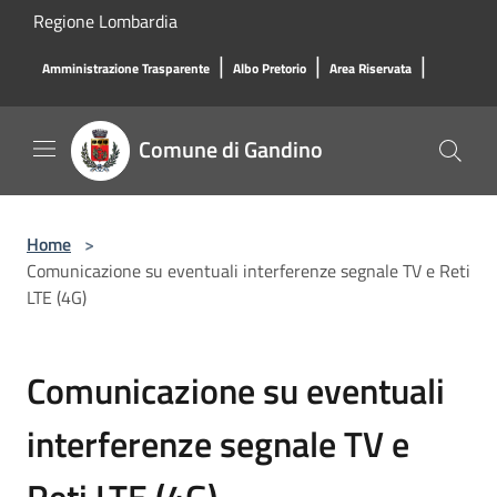
Salta al contenuto principale
Regione Lombardia
|
|
|
Amministrazione Trasparente
Albo Pretorio
Area Riservata
Comune di Gandino
Home
>
Comunicazione su eventuali interferenze segnale TV e Reti
LTE (4G)
Comunicazione su eventuali
interferenze segnale TV e