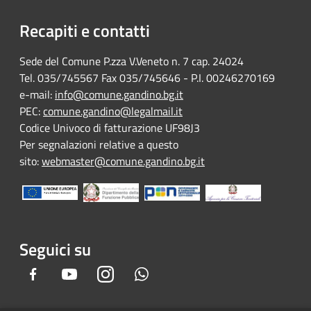
Recapiti e contatti
Sede del Comune P.zza V.Veneto n. 7 cap. 24024
Tel. 035/745567 Fax 035/745646 - P.I. 00246270169
e-mail:
info@comune.gandino.bg.it
PEC:
comune.gandino@legalmail.it
Codice Univoco di fatturazione UF98J3
Per segnalazioni relative a questo
sito:
webmaster@comune.gandino.bg.it
Seguici su
Facebook
Youtube
Instagram
Whatsapp