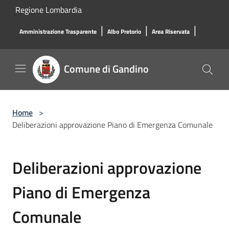
Salta al contenuto principale
Regione Lombardia
|
|
|
Amministrazione Trasparente
Albo Pretorio
Area Riservata
Comune di Gandino
Home
>
Deliberazioni approvazione Piano di Emergenza Comunale
Deliberazioni approvazione
Piano di Emergenza
Comunale