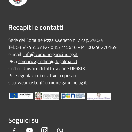
Recapiti e contatti
Sede del Comune P.zza V.Veneto n. 7 cap. 24024
Tel. 035/745567 Fax 035/745646 - P.I. 00246270169
e-mail:
info@comune.gandino.bg.it
PEC:
comune.gandino@legalmail.it
Codice Univoco di fatturazione UF98J3
Per segnalazioni relative a questo
sito:
webmaster@comune.gandino.bg.it
Seguici su
Facebook
Youtube
Instagram
Whatsapp