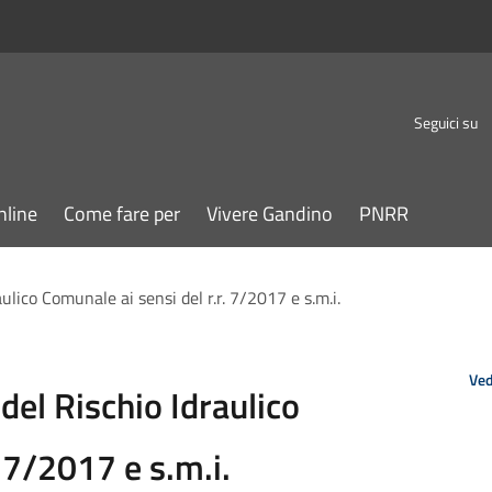
Seguici su
nline
Come fare per
Vivere Gandino
PNRR
lico Comunale ai sensi del r.r. 7/2017 e s.m.i.
Ved
el Rischio Idraulico
. 7/2017 e s.m.i.