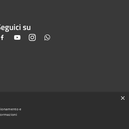
eguici su
Facebook
Youtube
Instagram
Whatsapp
×
nzionamento e
nformazioni