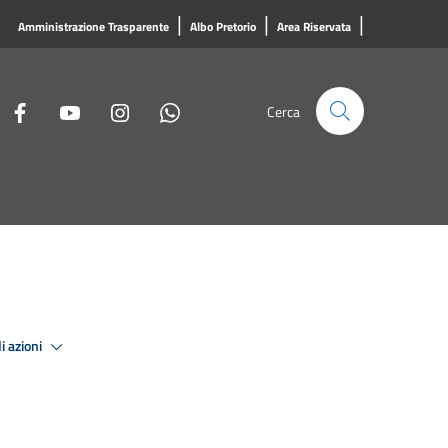
|
|
|
Amministrazione Trasparente
Albo Pretorio
Area Riservata
Cerca
i azioni