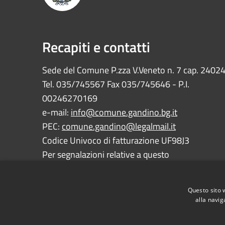
Recapiti e contatti
Sede del Comune P.zza V.Veneto n. 7 cap. 2402
Tel. 035/745567 Fax 035/745646 - P.I.
00246270169
e-mail:
info@comune.gandino.bg.it
PEC:
comune.gandino@legalmail.it
Codice Univoco di fatturazione UF98J3
Per segnalazioni relative a questo
sito:
webmaster@comune.gandino.bg.it
Questo sito 
alla navig